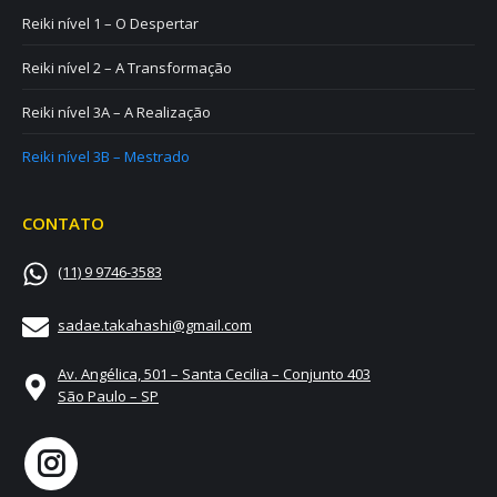
Reiki nível 1 – O Despertar
Reiki nível 2 – A Transformação
Reiki nível 3A – A Realização
Reiki nível 3B – Mestrado
CONTATO
(11) 9 9746-3583
sadae.takahashi@gmail.com
Av. Angélica, 501 – Santa Cecilia – Conjunto 403
São Paulo – SP
Encontre-nos em:
Instagram